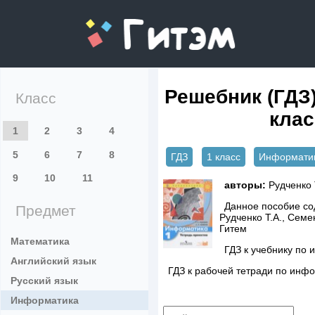
gitem.me
Решебник (ГДЗ
Класс
клас
1
2
3
4
5
6
7
8
ГДЗ
1 класс
Информати
9
10
11
авторы:
Рудченко 
Данное пособие сод
Предмет
Рудченко Т.А., Сем
Гитем
Математика
ГДЗ к учебнику по 
Английский язык
ГДЗ к рабочей тетради по инфо
Русский язык
Информатика