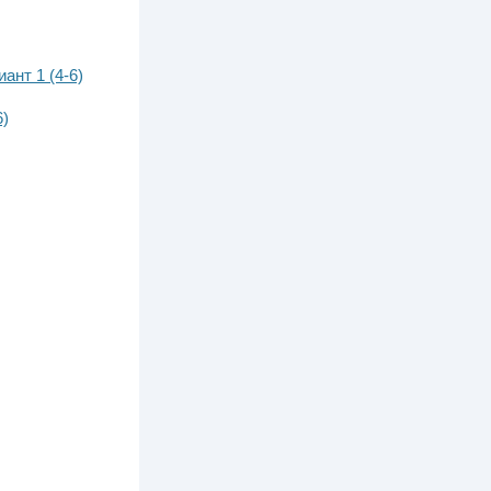
ант 1 (4-6)
6)