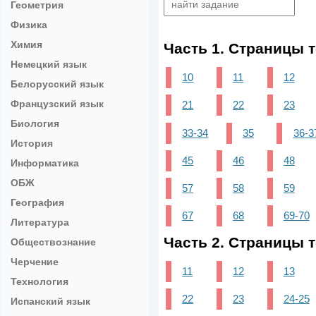
Геометрия
Физика
Химия
Часть 1. Страницы 
Немецкий язык
10
11
12
Белорусский язык
Французский язык
21
22
23
Биология
33-34
35
36-3
История
45
46
48
Информатика
ОБЖ
57
58
59
География
67
68
69-70
Литература
Часть 2. Страницы 
Обществознание
Черчение
11
12
13
Технология
22
23
24-25
Испанский язык