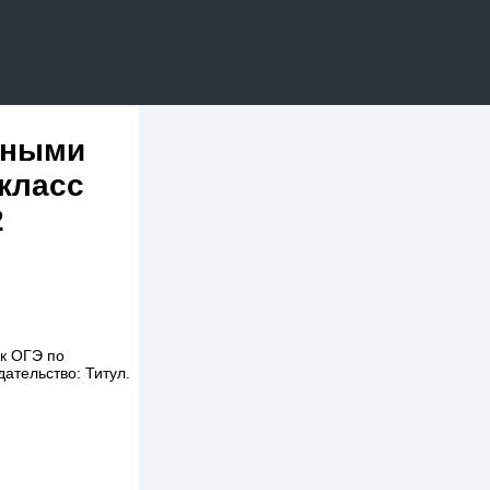
льными
 класс
2
 к ОГЭ по
дательство: Титул.