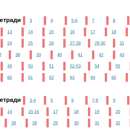
тетради
3
4
5-6
7
8
13
14
15
16
17
18
24
25
26
27-28
29-30
31
7
38
39
40
41
42
43
49
50
51
52-53
54
55
60
61
62
63
64
65
тетради
3-4
5
6
7-8
9
14
15-16
17
18
19
20
26
28
29
30
31
32