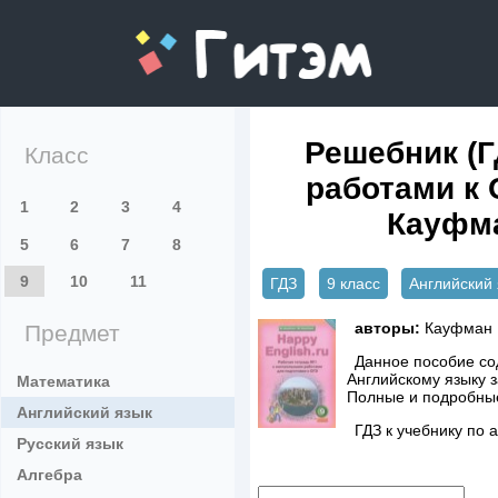
gitem.me
Решебник (Г
Класс
работами к 
1
2
3
4
Кауфма
5
6
7
8
9
10
11
ГДЗ
9 класс
Английский 
авторы:
Кауфман 
Предмет
Данное пособие со
Английскому языку з
Математика
Полные и подробные
Английский язык
ГДЗ к учебнику по 
Русский язык
Алгебра