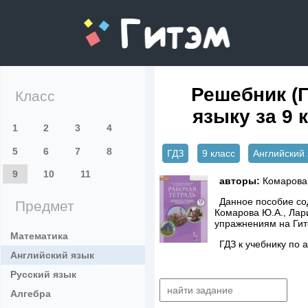
gitem.me
Решебник (Г
Класс
языку за 9 
1
2
3
4
5
6
7
8
ГДЗ
9 класс
Английский 
9
10
11
авторы:
Комарова 
Данное пособие сод
Предмет
Комарова Ю.А., Лари
упражнениям на Ги
Математика
ГДЗ к учебнику по 
Английский язык
Русский язык
Алгебра