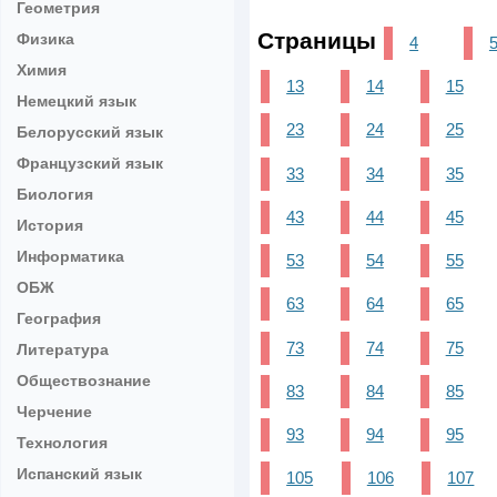
Геометрия
Страницы
Физика
4
Химия
13
14
15
Немецкий язык
23
24
25
Белорусский язык
Французский язык
33
34
35
Биология
43
44
45
История
Информатика
53
54
55
ОБЖ
63
64
65
География
73
74
75
Литература
Обществознание
83
84
85
Черчение
93
94
95
Технология
Испанский язык
105
106
107