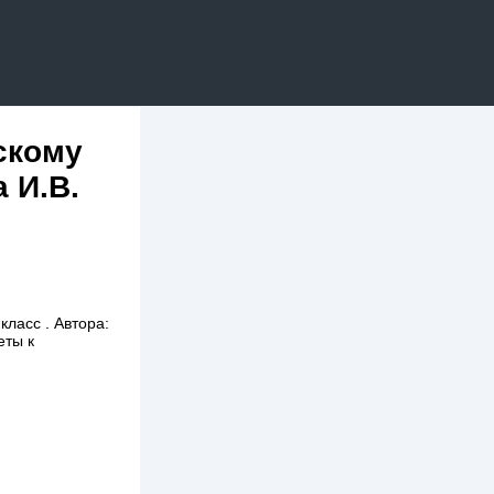
скому
 И.В.
класс . Автора:
еты к