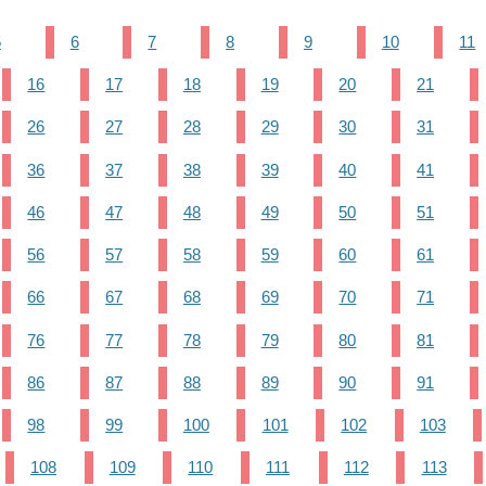
5
6
7
8
9
10
11
16
17
18
19
20
21
26
27
28
29
30
31
36
37
38
39
40
41
46
47
48
49
50
51
56
57
58
59
60
61
66
67
68
69
70
71
76
77
78
79
80
81
86
87
88
89
90
91
98
99
100
101
102
103
108
109
110
111
112
113