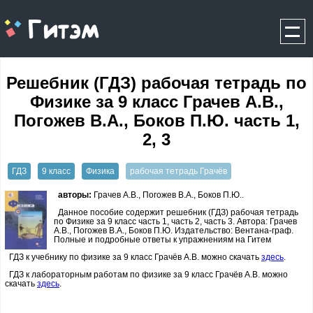
gitem.me
Решебник (ГДЗ) рабочая тетрадь по
Физике за 9 класс Грачев А.В.,
Погожев В.А., Боков П.Ю. часть 1,
2, 3
ГДЗ
9 класс
Физика
рабочая тетрадь Грачёв
авторы:
Грачев А.В., Погожев В.А., Боков П.Ю..
Данное пособие содержит решебник (ГДЗ) рабочая тетрадь
по Физике за 9 класс часть 1, часть 2, часть 3. Автора: Грачев
А.В., Погожев В.А., Боков П.Ю. Издательство: Вентана-граф.
Полные и подробные ответы к упражнениям на Гитем
ГДЗ к учебнику по физике за 9 класс Грачёв А.В. можно скачать
здесь
.
ГДЗ к лабораторным работам по физике за 9 класс Грачёв А.В. можно
скачать
здесь
.