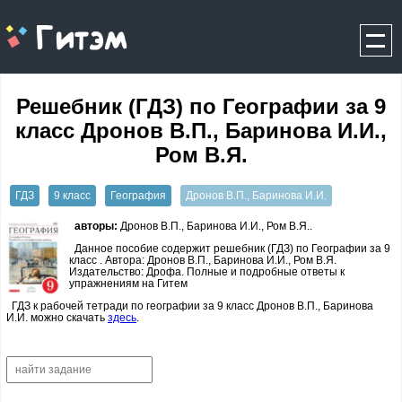
gitem.me
Решебник (ГДЗ) по Географии за 9
класс Дронов В.П., Баринова И.И.,
Ром В.Я.
ГДЗ
9 класс
География
Дронов В.П., Баринова И.И.
авторы:
Дронов В.П., Баринова И.И., Ром В.Я..
Данное пособие содержит решебник (ГДЗ) по Географии за 9
класс . Автора: Дронов В.П., Баринова И.И., Ром В.Я.
Издательство: Дрофа. Полные и подробные ответы к
упражнениям на Гитем
ГДЗ к рабочей тетради по географии за 9 класс Дронов В.П., Баринова
И.И. можно скачать
здесь
.