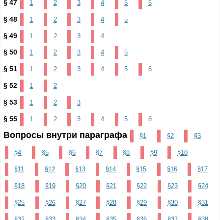
§ 47
1
2
3
4
5
6
§ 48
1
2
3
4
5
§ 49
1
2
3
4
§ 50
1
2
3
4
5
§ 51
1
2
3
4
5
6
§ 52
1
2
§ 53
1
2
3
§ 55
1
2
3
4
5
6
Вопросы внутри параграфа
§1
§2
§3
§4
§5
§6
§7
§8
§9
§10
§11
§12
§13
§14
§15
§16
§17
§18
§19
§20
§21
§22
§23
§24
§25
§26
§27
§28
§29
§30
§31
§32
§33
§34
§35
§36
§37
§38