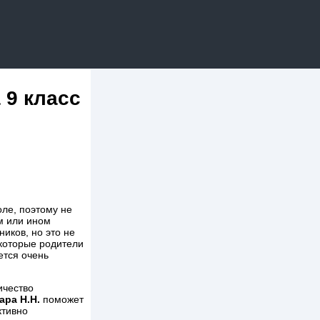
 9 класс
оле, поэтому не
м или ином
ников, но это не
екоторые родители
ется очень
ичество
ара Н.Н.
поможет
ктивно