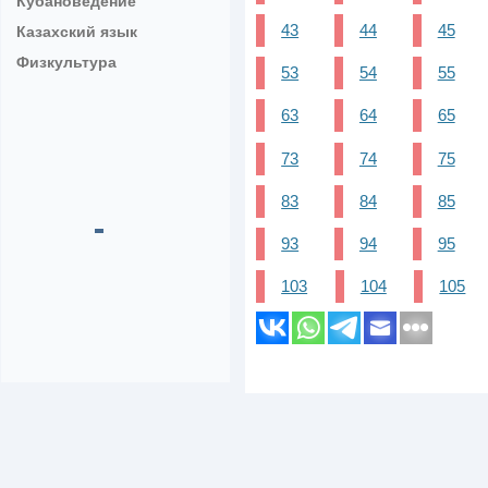
Кубановедение
43
44
45
Казахский язык
Физкультура
53
54
55
63
64
65
73
74
75
83
84
85
93
94
95
103
104
105