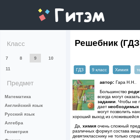
gitem.me
Решебник (ГДЗ
Класс
7
8
9
10
11
ГДЗ
9 класс
Химия
т
Предмет
автор:
Гара Н.Н..
Большинство
роди
Математика
всегда могут оказа
задании
. Чтобы не 
Английский язык
дает
необходимых 
могут позволить на
Русский язык
хороший выход из сложившейся 
Алгебра
Да,
химия
очень сложный предм
различных формул состава вещ
Геометрия
девятикласснику не только спра