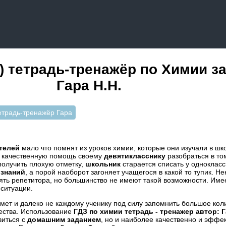
) тетрадь-тренажёр по Химии за
Гара Н.Н.
етрадь-тренажёр Гара
телей
мало что помнят из уроков химии, которые они изучали в шк
ть качественную помощь своему
девятикласснику
разобраться в то
получить плохую отметку,
школьник
старается списать у однокласс
знаний
, а порой наоборот загоняет учащегося в какой то тупик. Н
нять репетитора, но большинство не имеют такой возможности. Име
ситуации.
ет и далеко не каждому ученику под силу запомнить большое кол
ества. Использование
ГДЗ по химии тетрадь - тренажер автор: Г
виться с
домашним заданием
, но и наиболее качественно и эффе