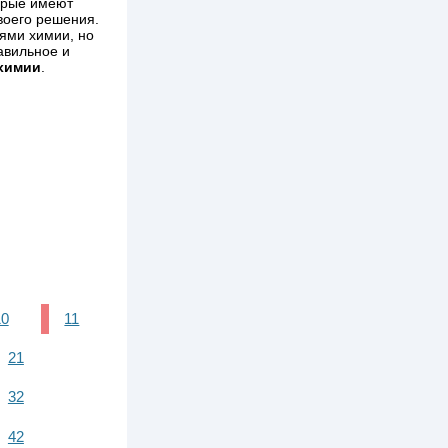
орые имеют
воего решения.
иями химии, но
авильное и
 химии
.
10
11
21
32
42