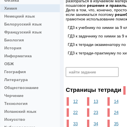
Физика
разобраться в изучаемом матер
пошаговое
решение и правиль
Химия
Дело в том, что, конечно, прост
если заниматься поэтому
реше
Немецкий язык
грамотное использование помо
Белорусский язык
ГДЗ к учебнику по химии за 9 
Французский язык
ГДЗ к задачнику по химии за 9
Биология
ГДЗ к тетради-экзаменатору по
История
ГДЗ к тетради-практикуму по х
Информатика
ОБЖ
География
Литература
Обществознание
Страницы тетради
Черчение
12
13
14
Технология
Испанский язык
22
23
24
Искусство
33
34
35