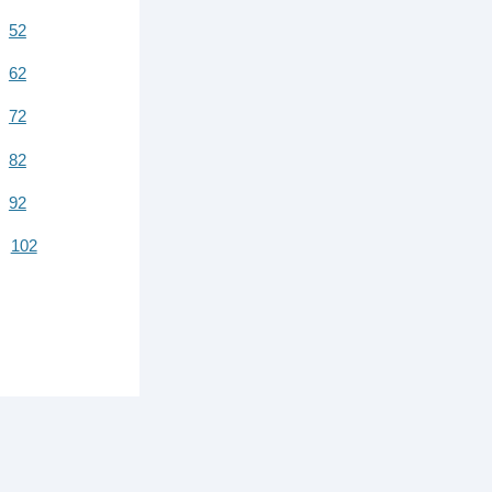
52
62
72
82
92
102