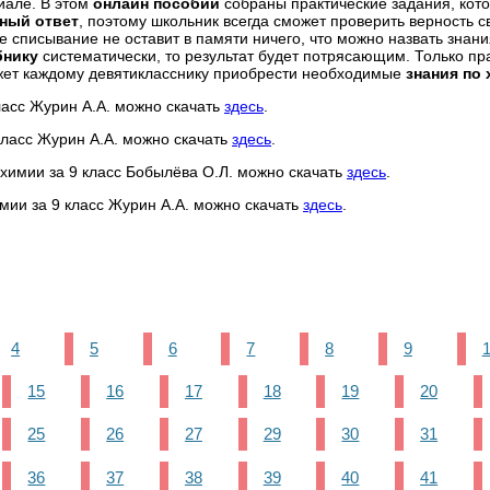
иале. В этом
онлайн пособии
собраны практические задания, кот
ный ответ
, поэтому школьник всегда сможет проверить верность с
ое списывание не оставит в памяти ничего, что можно назвать знан
бнику
систематически, то результат будет потрясающим. Только пр
жет каждому девятикласснику приобрести необходимые
знания по
класс Журин А.А. можно скачать
здесь
.
 класс Журин А.А. можно скачать
здесь
.
 химии за 9 класс Бобылёва О.Л. можно скачать
здесь
.
имии за 9 класс Журин А.А. можно скачать
здесь
.
4
5
6
7
8
9
15
16
17
18
19
20
25
26
27
29
30
31
36
37
38
39
40
41